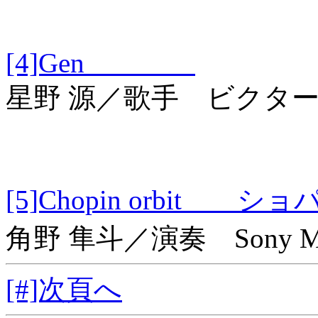
[4]Gen
星野 源／歌手 ビクタ
[5]Chopin orbi
角野 隼斗／演奏 Sony Musi
[#]次頁へ