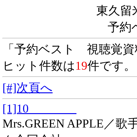
東久留
予約
「予約ベスト 視聴覚資
ヒット件数は
19
件です。
[#]次頁へ
[1]10
Mrs.GREEN APPL