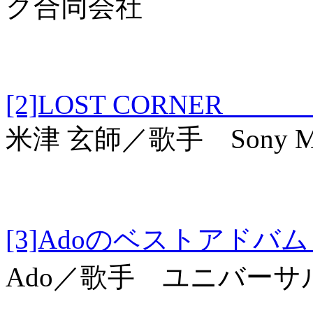
ク合同会社
[2]LOST CORNE
米津 玄師／歌手 Sony Musi
[3]Adoのベスト
Ado／歌手 ユニバー