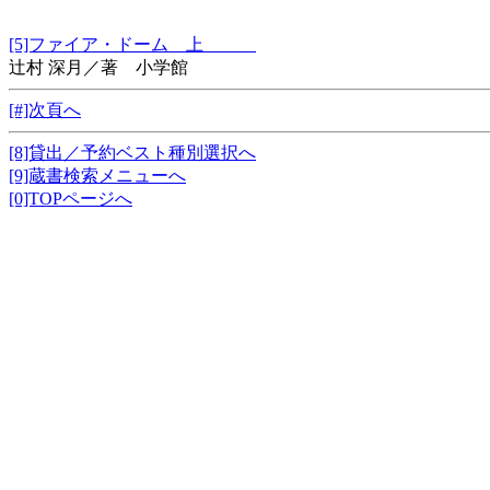
[5]ファイア・ドーム 上
辻村 深月／著 小学館
[#]次頁へ
[8]貸出／予約ベスト種別選択へ
[9]蔵書検索メニューへ
[0]TOPページへ