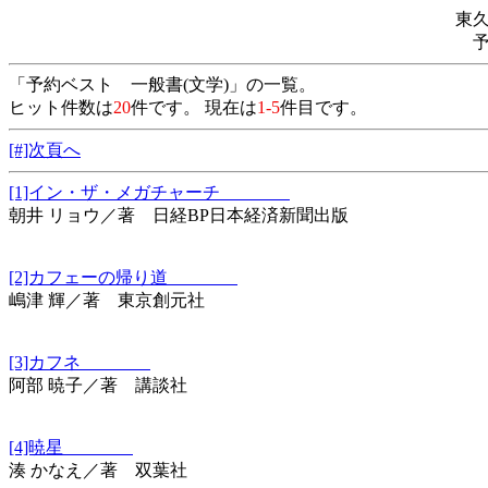
東
「予約ベスト 一般書(文学)」の一覧。
ヒット件数は
20
件です。 現在は
1-5
件目です。
[#]次頁へ
[1]イン・ザ・メガチャーチ
朝井 リョウ／著 日経BP日本経済新聞出版
[2]カフェーの帰り道
嶋津 輝／著 東京創元社
[3]カフネ
阿部 暁子／著 講談社
[4]暁星
湊 かなえ／著 双葉社