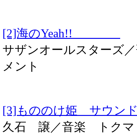
[2]海のYeah!!
サザンオールスターズ／
メント
[3]もののけ姫 
久石 譲／音楽 トクマ