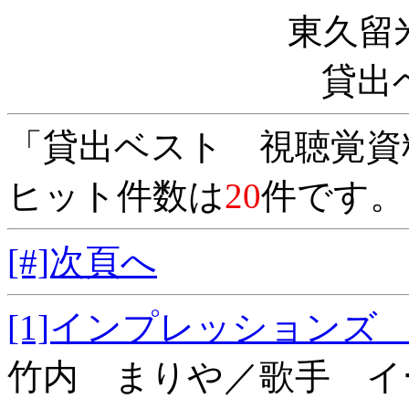
東久留
貸出
「貸出ベスト 視聴覚資
ヒット件数は
20
件です。
[#]次頁へ
[1]インプレッシ
竹内 まりや／歌手 イ