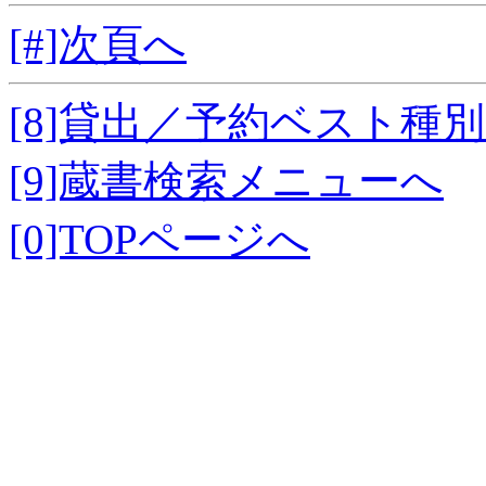
[#]次頁へ
[8]貸出／予約ベスト種
[9]蔵書検索メニューへ
[0]TOPページへ