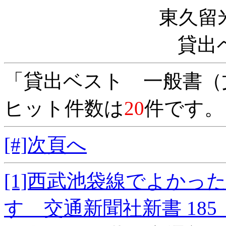
東久留
貸出
「貸出ベスト 一般書（
ヒット件数は
20
件です。
[#]次頁へ
[1]西武池袋線でよか
す 交通新聞社新書 18