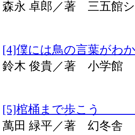
森永 卓郎／著 三五館
[4]僕には鳥の言
鈴木 俊貴／著 小学館
[5]棺桶まで歩こう 幻
萬田 緑平／著 幻冬舎