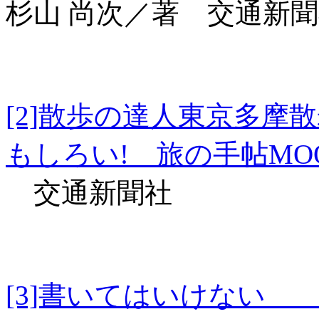
杉山 尚次／著 交通新
[2]散歩の達人東京多
もしろい! 旅の手帖MO
交通新聞社
[3]書いてはいけな