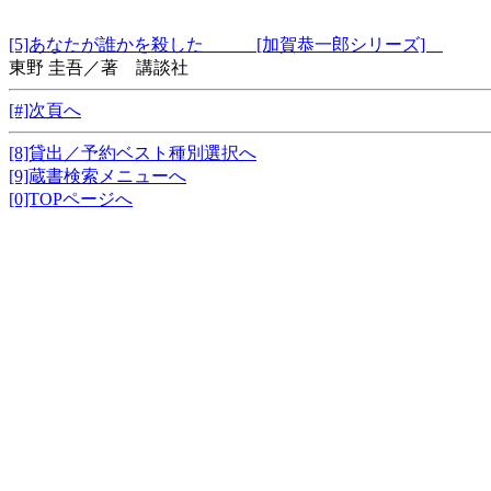
[5]あなたが誰かを殺した [加賀恭一郎シリーズ]
東野 圭吾／著 講談社
[#]次頁へ
[8]貸出／予約ベスト種別選択へ
[9]蔵書検索メニューへ
[0]TOPページへ