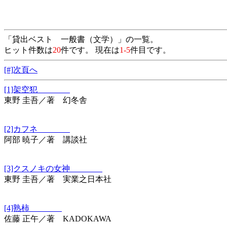
「貸出ベスト 一般書（文学）」の一覧。
ヒット件数は
20
件です。 現在は
1-5
件目です。
[#]次頁へ
[1]架空犯
東野 圭吾／著 幻冬舎
[2]カフネ
阿部 暁子／著 講談社
[3]クスノキの女神
東野 圭吾／著 実業之日本社
[4]熟柿
佐藤 正午／著 KADOKAWA