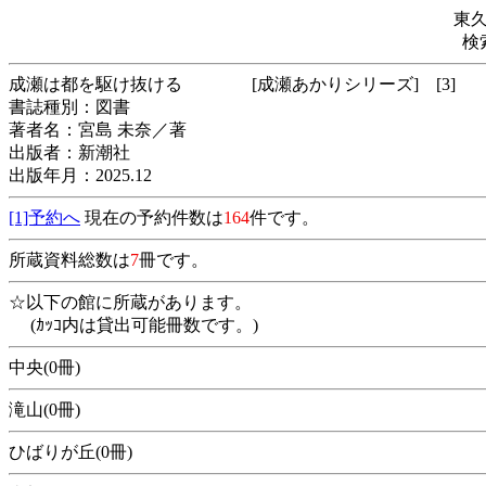
東
検
成瀬は都を駆け抜ける [成瀬あかりシリーズ] 
書誌種別：図書
著者名：宮島 未奈／著
出版者：新潮社
出版年月：2025.12
[1]予約へ
現在の予約件数は
164
件です。
所蔵資料総数は
7
冊です。
☆以下の館に所蔵があります。
(ｶｯｺ内は貸出可能冊数です。)
中央(0冊)
滝山(0冊)
ひばりが丘(0冊)