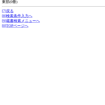
東部(0冊)
[7]戻る
[8]検索条件入力へ
[9]蔵書検索メニューへ
[0]TOPページへ