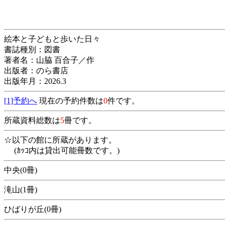
絵本と子どもと歩いた日々
書誌種別：図書
著者名：山脇 百合子／作
出版者：のら書店
出版年月：2026.3
[1]予約へ
現在の予約件数は
0
件です。
所蔵資料総数は
5
冊です。
☆以下の館に所蔵があります。
(ｶｯｺ内は貸出可能冊数です。)
中央(0冊)
滝山(1冊)
ひばりが丘(0冊)