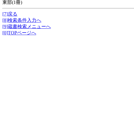
東部(1冊)
[7]戻る
[8]検索条件入力へ
[9]蔵書検索メニューへ
[0]TOPページへ