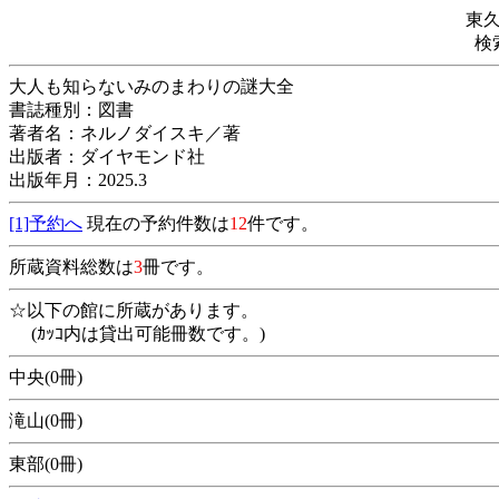
東
検
大人も知らないみのまわりの謎大全
書誌種別：図書
著者名：ネルノダイスキ／著
出版者：ダイヤモンド社
出版年月：2025.3
[1]予約へ
現在の予約件数は
12
件です。
所蔵資料総数は
3
冊です。
☆以下の館に所蔵があります。
(ｶｯｺ内は貸出可能冊数です。)
中央(0冊)
滝山(0冊)
東部(0冊)