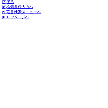
[7]戻る
[8]検索条件入力へ
[9]蔵書検索メニューへ
[0]TOPページへ