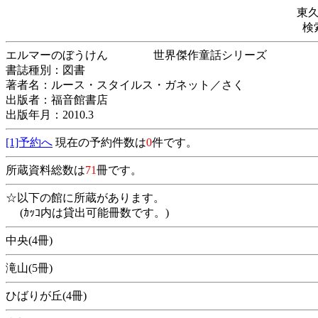
東
検
エルマーのぼうけん 世界傑作童話シリ
書誌種別：図書
著者名：ルース・スタイルス・ガネット／さく
出版者：福音館書店
出版年月：2010.3
[1]予約へ
現在の予約件数は
0
件です。
所蔵資料総数は
71
冊です。
☆以下の館に所蔵があります。
(ｶｯｺ内は貸出可能冊数です。)
中央(4冊)
滝山(5冊)
ひばりが丘(4冊)