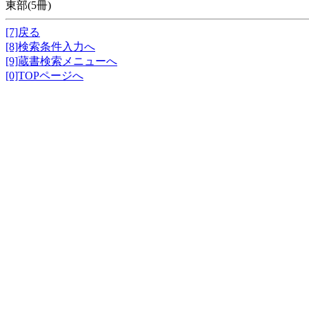
東部(5冊)
[7]戻る
[8]検索条件入力へ
[9]蔵書検索メニューへ
[0]TOPページへ