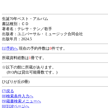
生誕70年ベスト・アルバム
書誌種別：ＣＤ
著者名：テレサ・テン／歌手
出版者：ユニバーサル・ミュージック合同会社
出版年月：2024.5
[1]予約へ
現在の予約件数は
0
件です。
所蔵資料総数は
1
冊です。
☆以下の館に所蔵があります。
(ｶｯｺ内は貸出可能冊数です。)
ひばりが丘(0冊)
[7]戻る
[8]検索条件入力へ
[9]蔵書検索メニューへ
[0]TOPページへ