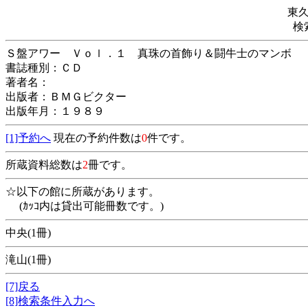
東
検
Ｓ盤アワー Ｖｏｌ．１ 真珠の首飾り＆
書誌種別：ＣＤ
著者名：
出版者：ＢＭＧビクター
出版年月：１９８９
[1]予約へ
現在の予約件数は
0
件です。
所蔵資料総数は
2
冊です。
☆以下の館に所蔵があります。
(ｶｯｺ内は貸出可能冊数です。)
中央(1冊)
滝山(1冊)
[7]戻る
[8]検索条件入力へ