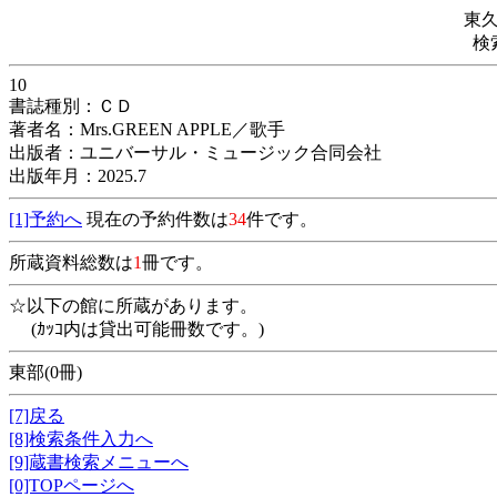
東
検
10
書誌種別：ＣＤ
著者名：Mrs.GREEN APPLE／歌手
出版者：ユニバーサル・ミュージック合同会社
出版年月：2025.7
[1]予約へ
現在の予約件数は
34
件です。
所蔵資料総数は
1
冊です。
☆以下の館に所蔵があります。
(ｶｯｺ内は貸出可能冊数です。)
東部(0冊)
[7]戻る
[8]検索条件入力へ
[9]蔵書検索メニューへ
[0]TOPページへ