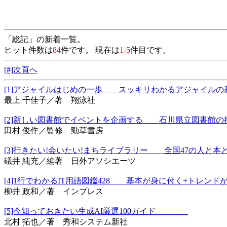
「総記」の新着一覧。
ヒット件数は
84
件です。 現在は
1-5
件目です。
[#]次頁へ
[1]アジャイルはじめの一歩 スッキリわかるアジャイ
最上 千佳子／著 翔泳社
[2]新しい図書館でイベントを企画する 石川県立図書館の
田村 俊作／監修 勁草書房
[3]行きたい!会いたい!まちライブラリー 全国47の人
礒井 純充／編著 日外アソシエーツ
[4]1行でわかるIT用語図鑑428 基本が身に付く+トレ
柳井 政和／著 インプレス
[5]今知っておきたい生成AI厳選100ガイド
北村 拓也／著 秀和システム新社