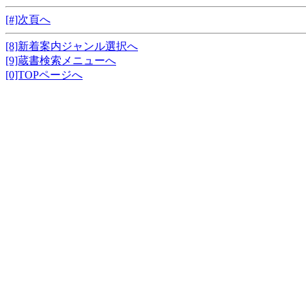
[#]次頁へ
[8]新着案内ジャンル選択へ
[9]蔵書検索メニューへ
[0]TOPページへ