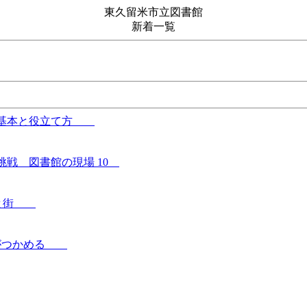
東久留米市立図書館
新着一覧
ルの基本と役立て方
挑戦 図書館の現場 10
と本と街
ンドがつかめる