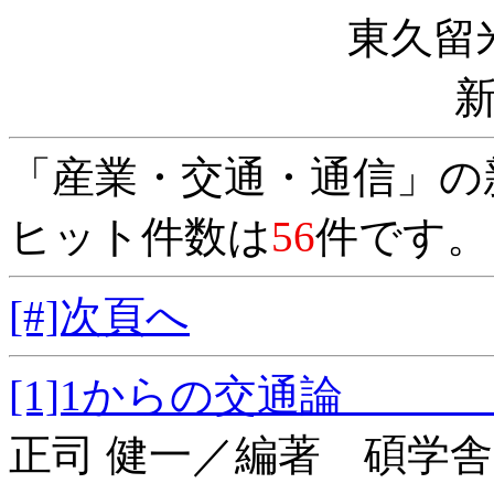
東久留
「産業・交通・通信」の
ヒット件数は
56
件です。
[#]次頁へ
[1]1からの交通
正司 健一／編著 碩学舎