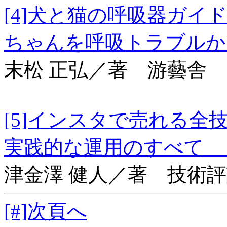
[4]犬と猫の呼吸器ガ
ちゃんを呼吸トラブル
末松 正弘／著 游藝舎
[5]インスタで売れる全技
実践的な運用のすべ
津金澤 健人／著 技術
[#]次頁へ