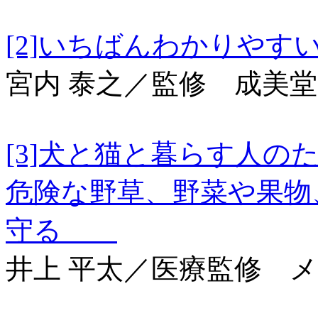
[2]いちばんわかり
宮内 泰之／監修 成美
[3]犬と猫と暮らす人
危険な野草、野菜や果物
守る
井上 平太／医療監修 