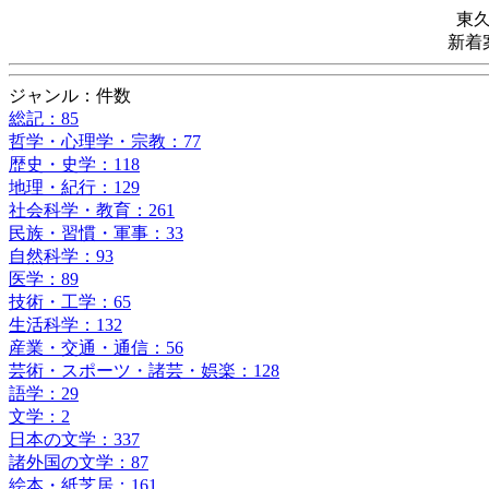
東
新着
ジャンル：件数
総記：85
哲学・心理学・宗教：77
歴史・史学：118
地理・紀行：129
社会科学・教育：261
民族・習慣・軍事：33
自然科学：93
医学：89
技術・工学：65
生活科学：132
産業・交通・通信：56
芸術・スポーツ・諸芸・娯楽：128
語学：29
文学：2
日本の文学：337
諸外国の文学：87
絵本・紙芝居：161