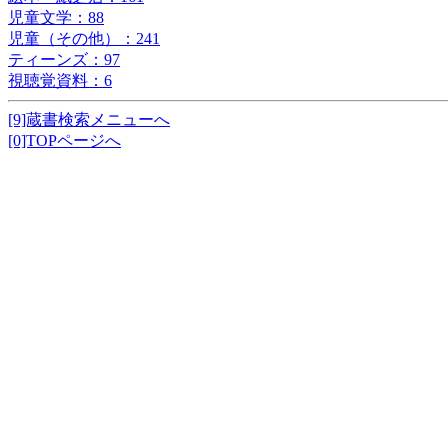
児童文学：88
児童（その他）：241
ティーンズ：97
視聴覚資料：6
[9]蔵書検索メニューへ
[0]TOPページへ