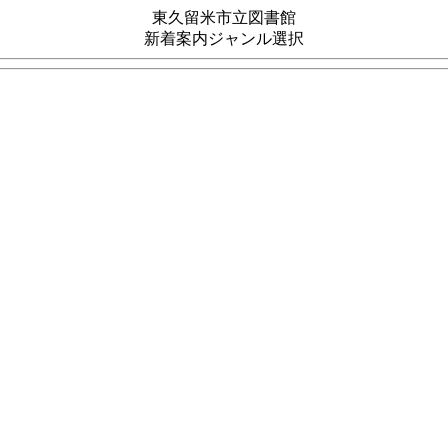
東久留米市立図書館
新着案内ジャンル選択