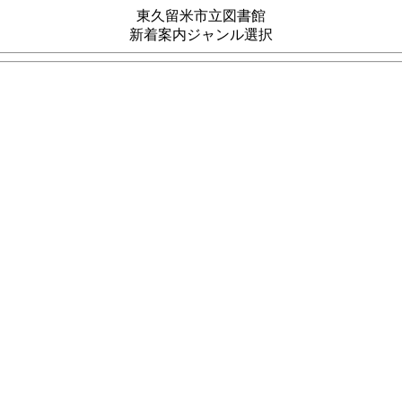
東久留米市立図書館
新着案内ジャンル選択