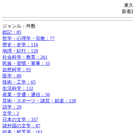
東
新着
ジャンル：件数
総記：85
哲学・心理学・宗教：77
歴史・史学：118
地理・紀行：129
社会科学・教育：261
民族・習慣・軍事：33
自然科学：93
医学：89
技術・工学：65
生活科学：132
産業・交通・通信：56
芸術・スポーツ・諸芸・娯楽：128
語学：29
文学：2
日本の文学：337
諸外国の文学：87
絵本・紙芝居：161