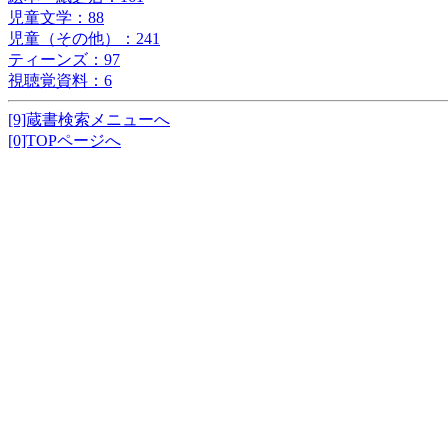
児童文学：88
児童（その他）：241
ティーンズ：97
視聴覚資料：6
[9]蔵書検索メニューへ
[0]TOPページへ