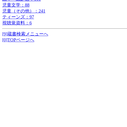
児童文学：88
児童（その他）：241
ティーンズ：97
視聴覚資料：6
[9]蔵書検索メニューへ
[0]TOPページへ