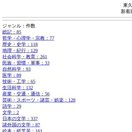
東
新着
ジャンル：件数
総記：85
哲学・心理学・宗教：77
歴史・史学：118
地理・紀行：129
社会科学・教育：261
民族・習慣・軍事：33
自然科学：93
医学：89
技術・工学：65
生活科学：132
産業・交通・通信：56
芸術・スポーツ・諸芸・娯楽：128
語学：29
文学：2
日本の文学：337
諸外国の文学：87
絵本・紙芝居：161