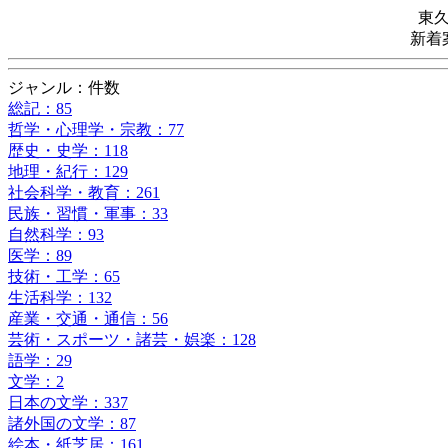
東
新着
ジャンル：件数
総記：85
哲学・心理学・宗教：77
歴史・史学：118
地理・紀行：129
社会科学・教育：261
民族・習慣・軍事：33
自然科学：93
医学：89
技術・工学：65
生活科学：132
産業・交通・通信：56
芸術・スポーツ・諸芸・娯楽：128
語学：29
文学：2
日本の文学：337
諸外国の文学：87
絵本・紙芝居：161