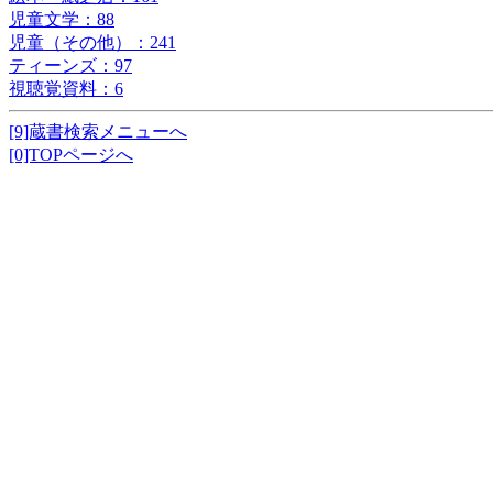
児童文学：88
児童（その他）：241
ティーンズ：97
視聴覚資料：6
[9]蔵書検索メニューへ
[0]TOPページへ