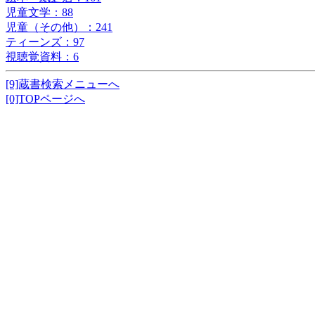
児童文学：88
児童（その他）：241
ティーンズ：97
視聴覚資料：6
[9]蔵書検索メニューへ
[0]TOPページへ