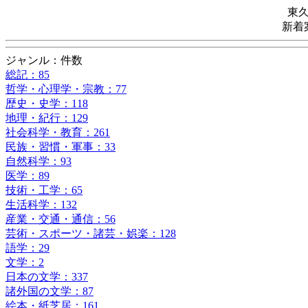
東
新着
ジャンル：件数
総記：85
哲学・心理学・宗教：77
歴史・史学：118
地理・紀行：129
社会科学・教育：261
民族・習慣・軍事：33
自然科学：93
医学：89
技術・工学：65
生活科学：132
産業・交通・通信：56
芸術・スポーツ・諸芸・娯楽：128
語学：29
文学：2
日本の文学：337
諸外国の文学：87
絵本・紙芝居：161