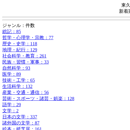
東
新着
ジャンル：件数
総記：85
哲学・心理学・宗教：77
歴史・史学：118
地理・紀行：129
社会科学・教育：261
民族・習慣・軍事：33
自然科学：93
医学：89
技術・工学：65
生活科学：132
産業・交通・通信：56
芸術・スポーツ・諸芸・娯楽：128
語学：29
文学：2
日本の文学：337
諸外国の文学：87
絵本・紙芝居：161