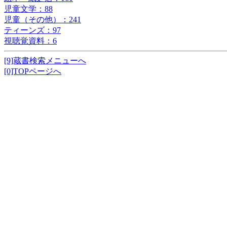
児童文学：88
児童（その他）：241
ティーンズ：97
視聴覚資料：6
[9]蔵書検索メニューへ
[0]TOPページへ