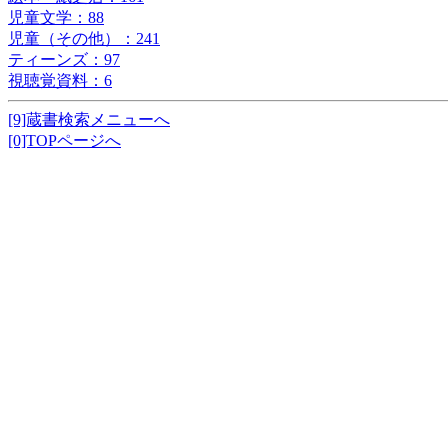
児童文学：88
児童（その他）：241
ティーンズ：97
視聴覚資料：6
[9]蔵書検索メニューへ
[0]TOPページへ