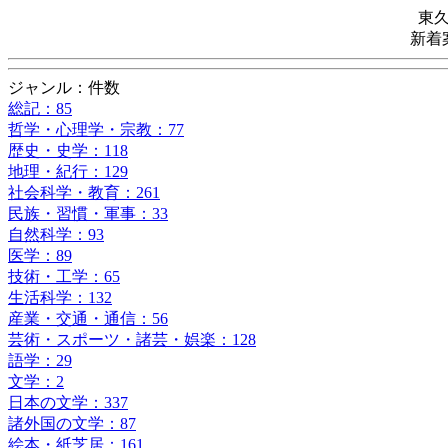
東
新着
ジャンル：件数
総記：85
哲学・心理学・宗教：77
歴史・史学：118
地理・紀行：129
社会科学・教育：261
民族・習慣・軍事：33
自然科学：93
医学：89
技術・工学：65
生活科学：132
産業・交通・通信：56
芸術・スポーツ・諸芸・娯楽：128
語学：29
文学：2
日本の文学：337
諸外国の文学：87
絵本・紙芝居：161