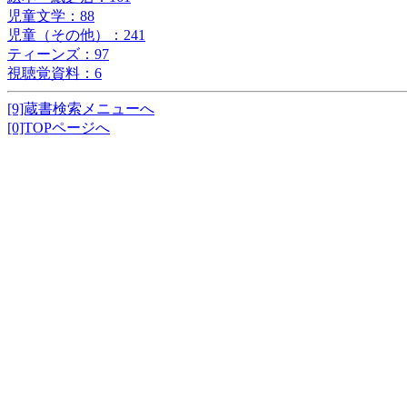
児童文学：88
児童（その他）：241
ティーンズ：97
視聴覚資料：6
[9]蔵書検索メニューへ
[0]TOPページへ