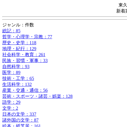
東
新着
ジャンル：件数
総記：85
哲学・心理学・宗教：77
歴史・史学：118
地理・紀行：129
社会科学・教育：261
民族・習慣・軍事：33
自然科学：93
医学：89
技術・工学：65
生活科学：132
産業・交通・通信：56
芸術・スポーツ・諸芸・娯楽：128
語学：29
文学：2
日本の文学：337
諸外国の文学：87
絵本・紙芝居：161