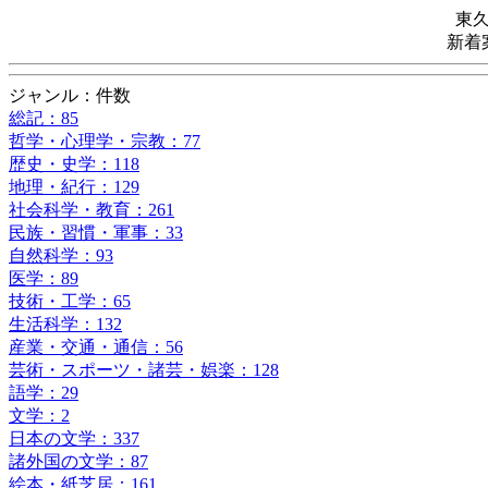
東
新着
ジャンル：件数
総記：85
哲学・心理学・宗教：77
歴史・史学：118
地理・紀行：129
社会科学・教育：261
民族・習慣・軍事：33
自然科学：93
医学：89
技術・工学：65
生活科学：132
産業・交通・通信：56
芸術・スポーツ・諸芸・娯楽：128
語学：29
文学：2
日本の文学：337
諸外国の文学：87
絵本・紙芝居：161