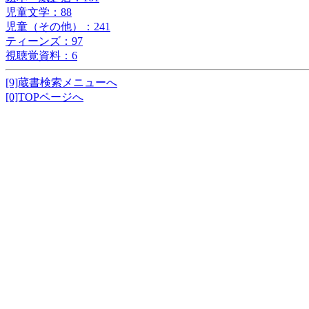
児童文学：88
児童（その他）：241
ティーンズ：97
視聴覚資料：6
[9]蔵書検索メニューへ
[0]TOPページへ