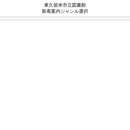
東久留米市立図書館
新着案内ジャンル選択