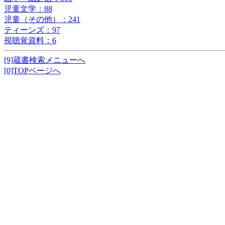
児童文学：88
児童（その他）：241
ティーンズ：97
視聴覚資料：6
[9]蔵書検索メニューへ
[0]TOPページへ