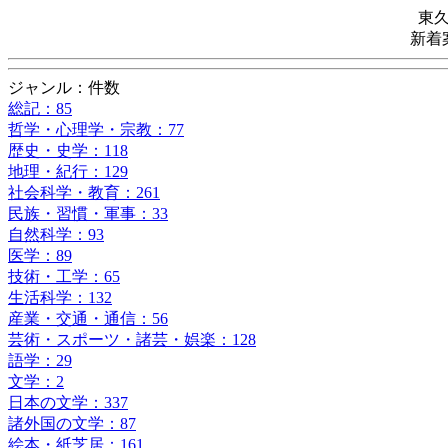
東
新着
ジャンル：件数
総記：85
哲学・心理学・宗教：77
歴史・史学：118
地理・紀行：129
社会科学・教育：261
民族・習慣・軍事：33
自然科学：93
医学：89
技術・工学：65
生活科学：132
産業・交通・通信：56
芸術・スポーツ・諸芸・娯楽：128
語学：29
文学：2
日本の文学：337
諸外国の文学：87
絵本・紙芝居：161