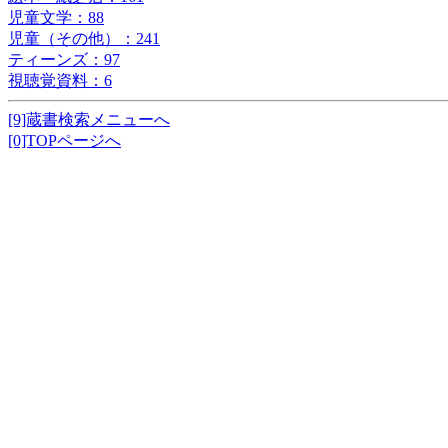
児童文学：88
児童（その他）：241
ティーンズ：97
視聴覚資料：6
[9]蔵書検索メニューへ
[0]TOPページへ