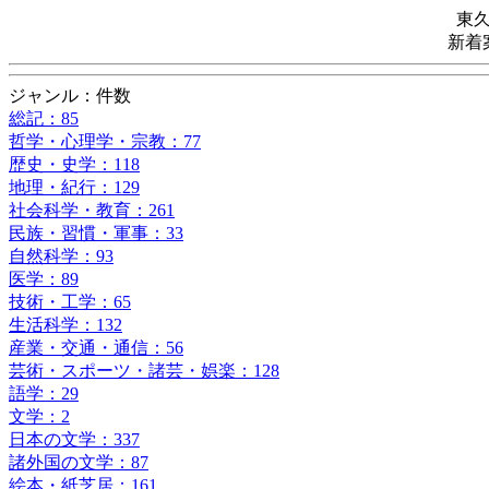
東
新着
ジャンル：件数
総記：85
哲学・心理学・宗教：77
歴史・史学：118
地理・紀行：129
社会科学・教育：261
民族・習慣・軍事：33
自然科学：93
医学：89
技術・工学：65
生活科学：132
産業・交通・通信：56
芸術・スポーツ・諸芸・娯楽：128
語学：29
文学：2
日本の文学：337
諸外国の文学：87
絵本・紙芝居：161