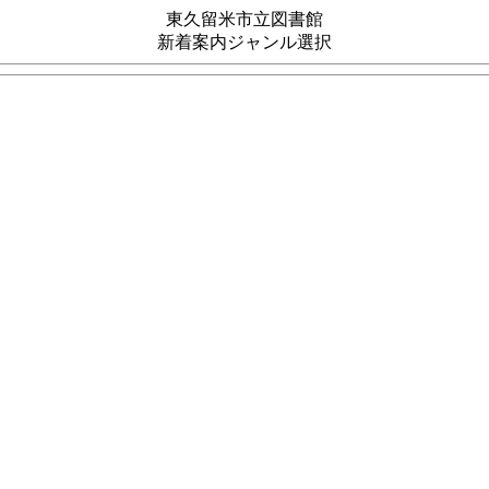
東久留米市立図書館
新着案内ジャンル選択