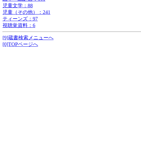
児童文学：88
児童（その他）：241
ティーンズ：97
視聴覚資料：6
[9]蔵書検索メニューへ
[0]TOPページへ