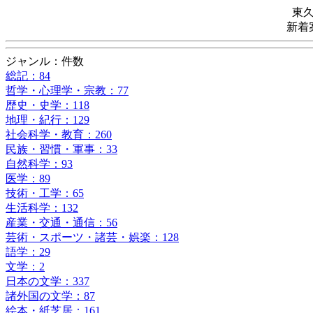
東
新着
ジャンル：件数
総記：84
哲学・心理学・宗教：77
歴史・史学：118
地理・紀行：129
社会科学・教育：260
民族・習慣・軍事：33
自然科学：93
医学：89
技術・工学：65
生活科学：132
産業・交通・通信：56
芸術・スポーツ・諸芸・娯楽：128
語学：29
文学：2
日本の文学：337
諸外国の文学：87
絵本・紙芝居：161