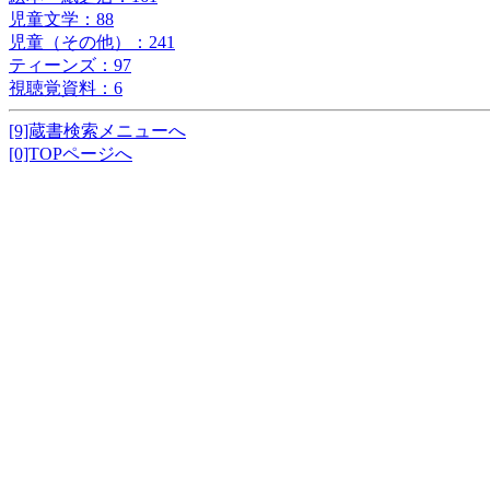
児童文学：88
児童（その他）：241
ティーンズ：97
視聴覚資料：6
[9]蔵書検索メニューへ
[0]TOPページへ