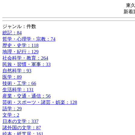
東
新着
ジャンル：件数
総記：84
哲学・心理学・宗教：74
歴史・史学：118
地理・紀行：129
社会科学・教育：264
民族・習慣・軍事：33
自然科学：93
医学：89
技術・工学：66
生活科学：131
産業・交通・通信：56
芸術・スポーツ・諸芸・娯楽：128
語学：29
文学：2
日本の文学：337
諸外国の文学：87
絵本・紙芝居：161