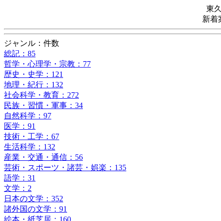
東
新着
ジャンル：件数
総記：85
哲学・心理学・宗教：77
歴史・史学：121
地理・紀行：132
社会科学・教育：272
民族・習慣・軍事：34
自然科学：97
医学：91
技術・工学：67
生活科学：132
産業・交通・通信：56
芸術・スポーツ・諸芸・娯楽：135
語学：31
文学：2
日本の文学：352
諸外国の文学：91
絵本・紙芝居：160