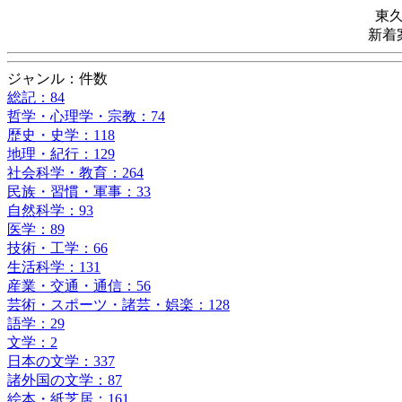
東
新着
ジャンル：件数
総記：84
哲学・心理学・宗教：74
歴史・史学：118
地理・紀行：129
社会科学・教育：264
民族・習慣・軍事：33
自然科学：93
医学：89
技術・工学：66
生活科学：131
産業・交通・通信：56
芸術・スポーツ・諸芸・娯楽：128
語学：29
文学：2
日本の文学：337
諸外国の文学：87
絵本・紙芝居：161