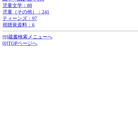
児童文学：88
児童（その他）：241
ティーンズ：97
視聴覚資料：6
[9]蔵書検索メニューへ
[0]TOPページへ