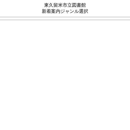
東久留米市立図書館
新着案内ジャンル選択