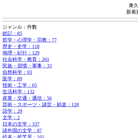
東
新着
ジャンル：件数
総記：85
哲学・心理学・宗教：77
歴史・史学：118
地理・紀行：129
社会科学・教育：261
民族・習慣・軍事：33
自然科学：93
医学：89
技術・工学：65
生活科学：132
産業・交通・通信：56
芸術・スポーツ・諸芸・娯楽：128
語学：29
文学：2
日本の文学：337
諸外国の文学：87
絵本・紙芝居：161