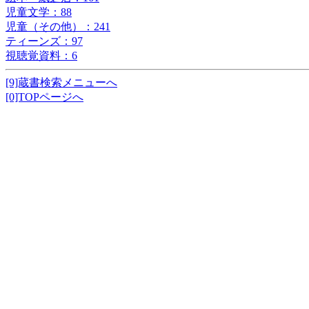
児童文学：88
児童（その他）：241
ティーンズ：97
視聴覚資料：6
[9]蔵書検索メニューへ
[0]TOPページへ