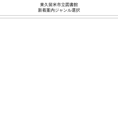
東久留米市立図書館
新着案内ジャンル選択