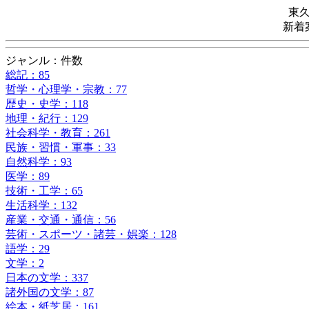
東
新着
ジャンル：件数
総記：85
哲学・心理学・宗教：77
歴史・史学：118
地理・紀行：129
社会科学・教育：261
民族・習慣・軍事：33
自然科学：93
医学：89
技術・工学：65
生活科学：132
産業・交通・通信：56
芸術・スポーツ・諸芸・娯楽：128
語学：29
文学：2
日本の文学：337
諸外国の文学：87
絵本・紙芝居：161