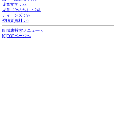
児童文学：88
児童（その他）：241
ティーンズ：97
視聴覚資料：6
[9]蔵書検索メニューへ
[0]TOPページへ