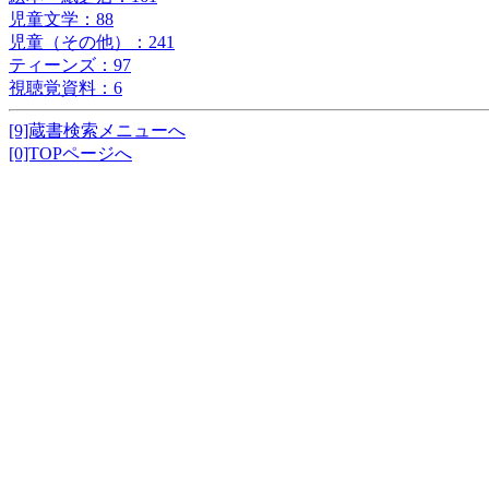
児童文学：88
児童（その他）：241
ティーンズ：97
視聴覚資料：6
[9]蔵書検索メニューへ
[0]TOPページへ