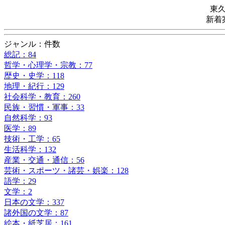
東
新着
ジャンル：件数
総記：84
哲学・心理学・宗教：77
歴史・史学：118
地理・紀行：129
社会科学・教育：260
民族・習慣・軍事：33
自然科学：93
医学：89
技術・工学：65
生活科学：132
産業・交通・通信：56
芸術・スポーツ・諸芸・娯楽：128
語学：29
文学：2
日本の文学：337
諸外国の文学：87
絵本・紙芝居：161