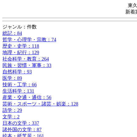
東
新着
ジャンル：件数
総記：84
哲学・心理学・宗教：74
歴史・史学：118
地理・紀行：129
社会科学・教育：264
民族・習慣・軍事：33
自然科学：93
医学：89
技術・工学：66
生活科学：131
産業・交通・通信：56
芸術・スポーツ・諸芸・娯楽：128
語学：29
文学：2
日本の文学：337
諸外国の文学：87
絵本・紙芝居：161