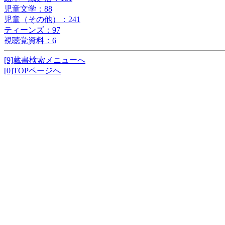
児童文学：88
児童（その他）：241
ティーンズ：97
視聴覚資料：6
[9]蔵書検索メニューへ
[0]TOPページへ