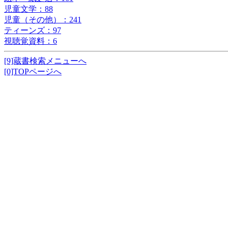
児童文学：88
児童（その他）：241
ティーンズ：97
視聴覚資料：6
[9]蔵書検索メニューへ
[0]TOPページへ