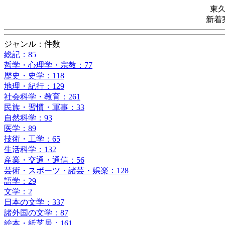
東
新着
ジャンル：件数
総記：85
哲学・心理学・宗教：77
歴史・史学：118
地理・紀行：129
社会科学・教育：261
民族・習慣・軍事：33
自然科学：93
医学：89
技術・工学：65
生活科学：132
産業・交通・通信：56
芸術・スポーツ・諸芸・娯楽：128
語学：29
文学：2
日本の文学：337
諸外国の文学：87
絵本・紙芝居：161