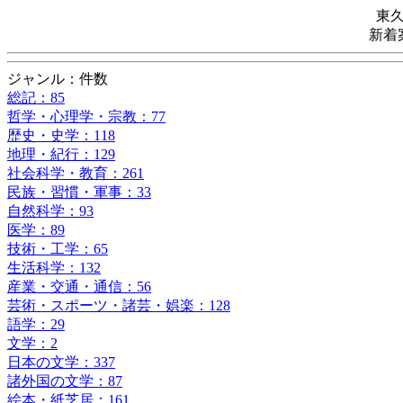
東
新着
ジャンル：件数
総記：85
哲学・心理学・宗教：77
歴史・史学：118
地理・紀行：129
社会科学・教育：261
民族・習慣・軍事：33
自然科学：93
医学：89
技術・工学：65
生活科学：132
産業・交通・通信：56
芸術・スポーツ・諸芸・娯楽：128
語学：29
文学：2
日本の文学：337
諸外国の文学：87
絵本・紙芝居：161