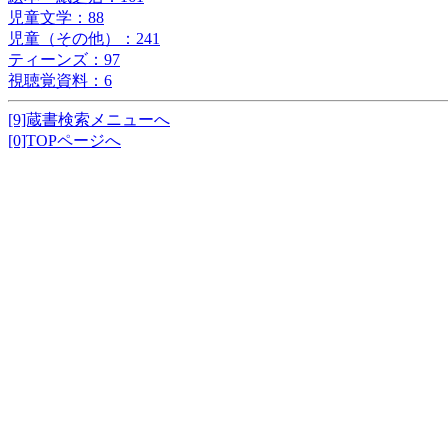
児童文学：88
児童（その他）：241
ティーンズ：97
視聴覚資料：6
[9]蔵書検索メニューへ
[0]TOPページへ