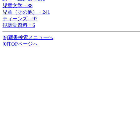
児童文学：88
児童（その他）：241
ティーンズ：97
視聴覚資料：6
[9]蔵書検索メニューへ
[0]TOPページへ