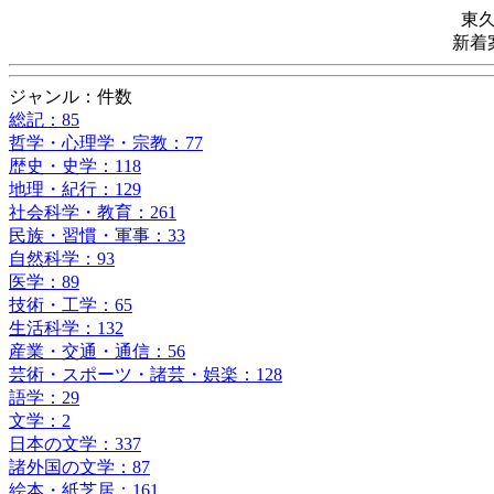
東
新着
ジャンル：件数
総記：85
哲学・心理学・宗教：77
歴史・史学：118
地理・紀行：129
社会科学・教育：261
民族・習慣・軍事：33
自然科学：93
医学：89
技術・工学：65
生活科学：132
産業・交通・通信：56
芸術・スポーツ・諸芸・娯楽：128
語学：29
文学：2
日本の文学：337
諸外国の文学：87
絵本・紙芝居：161