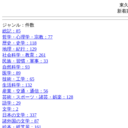
東
新着
ジャンル：件数
総記：85
哲学・心理学・宗教：77
歴史・史学：118
地理・紀行：129
社会科学・教育：261
民族・習慣・軍事：33
自然科学：93
医学：89
技術・工学：65
生活科学：132
産業・交通・通信：56
芸術・スポーツ・諸芸・娯楽：128
語学：29
文学：2
日本の文学：337
諸外国の文学：87
絵本・紙芝居：161