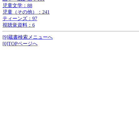
児童文学：88
児童（その他）：241
ティーンズ：97
視聴覚資料：6
[9]蔵書検索メニューへ
[0]TOPページへ