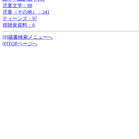
児童文学：88
児童（その他）：241
ティーンズ：97
視聴覚資料：6
[9]蔵書検索メニューへ
[0]TOPページへ