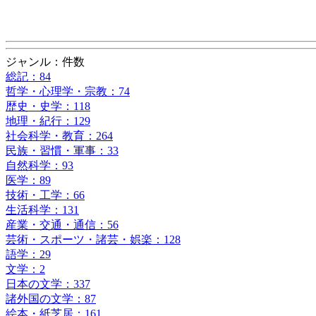
ジャンル：件数
総記：84
哲学・心理学・宗教：74
歴史・史学：118
地理・紀行：129
社会科学・教育：264
民族・習慣・軍事：33
自然科学：93
医学：89
技術・工学：66
生活科学：131
産業・交通・通信：56
芸術・スポーツ・諸芸・娯楽：128
語学：29
文学：2
日本の文学：337
諸外国の文学：87
絵本・紙芝居：161