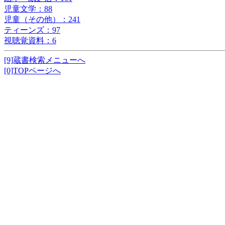
児童文学：88
児童（その他）：241
ティーンズ：97
視聴覚資料：6
[9]蔵書検索メニューへ
[0]TOPページへ