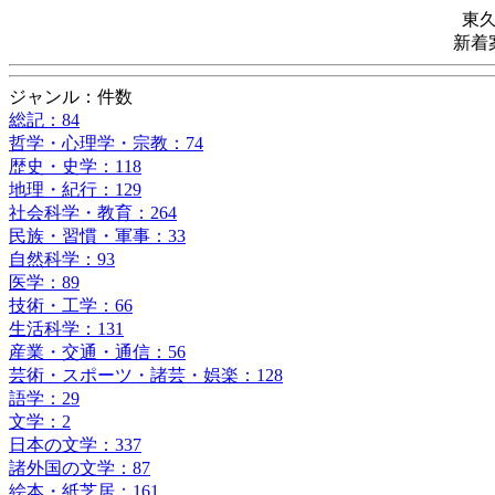
東
新着
ジャンル：件数
総記：84
哲学・心理学・宗教：74
歴史・史学：118
地理・紀行：129
社会科学・教育：264
民族・習慣・軍事：33
自然科学：93
医学：89
技術・工学：66
生活科学：131
産業・交通・通信：56
芸術・スポーツ・諸芸・娯楽：128
語学：29
文学：2
日本の文学：337
諸外国の文学：87
絵本・紙芝居：161