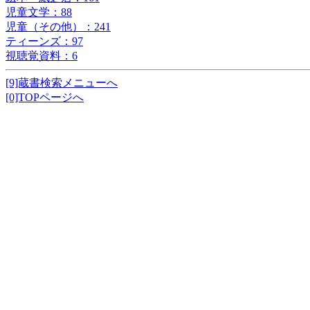
児童文学：88
児童（その他）：241
ティーンズ：97
視聴覚資料：6
[9]蔵書検索メニューへ
[0]TOPページへ