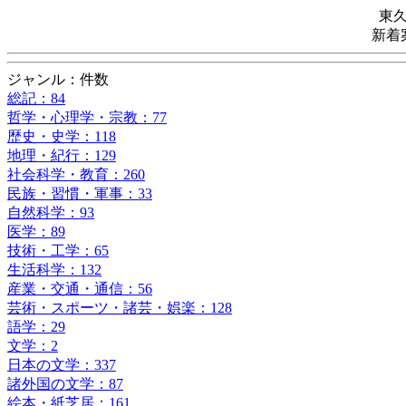
東
新着
ジャンル：件数
総記：84
哲学・心理学・宗教：77
歴史・史学：118
地理・紀行：129
社会科学・教育：260
民族・習慣・軍事：33
自然科学：93
医学：89
技術・工学：65
生活科学：132
産業・交通・通信：56
芸術・スポーツ・諸芸・娯楽：128
語学：29
文学：2
日本の文学：337
諸外国の文学：87
絵本・紙芝居：161