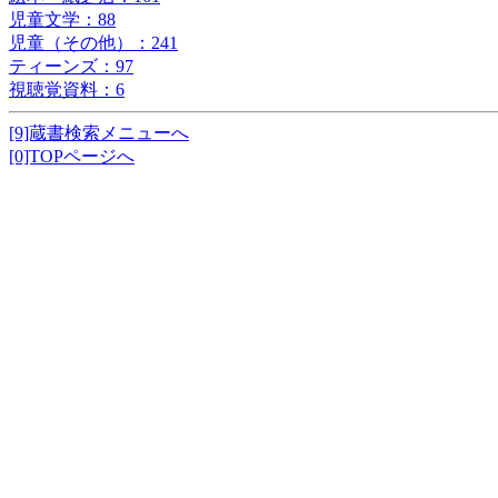
児童文学：88
児童（その他）：241
ティーンズ：97
視聴覚資料：6
[9]蔵書検索メニューへ
[0]TOPページへ