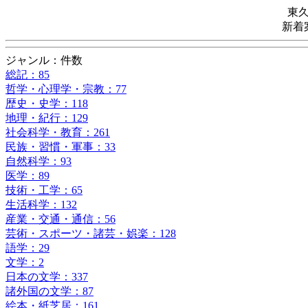
東
新着
ジャンル：件数
総記：85
哲学・心理学・宗教：77
歴史・史学：118
地理・紀行：129
社会科学・教育：261
民族・習慣・軍事：33
自然科学：93
医学：89
技術・工学：65
生活科学：132
産業・交通・通信：56
芸術・スポーツ・諸芸・娯楽：128
語学：29
文学：2
日本の文学：337
諸外国の文学：87
絵本・紙芝居：161