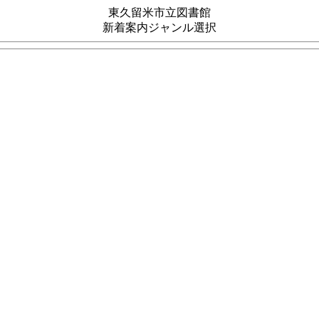
東久留米市立図書館
新着案内ジャンル選択