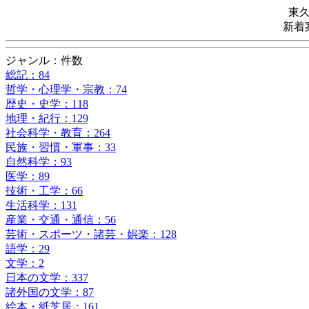
東
新着
ジャンル：件数
総記：84
哲学・心理学・宗教：74
歴史・史学：118
地理・紀行：129
社会科学・教育：264
民族・習慣・軍事：33
自然科学：93
医学：89
技術・工学：66
生活科学：131
産業・交通・通信：56
芸術・スポーツ・諸芸・娯楽：128
語学：29
文学：2
日本の文学：337
諸外国の文学：87
絵本・紙芝居：161