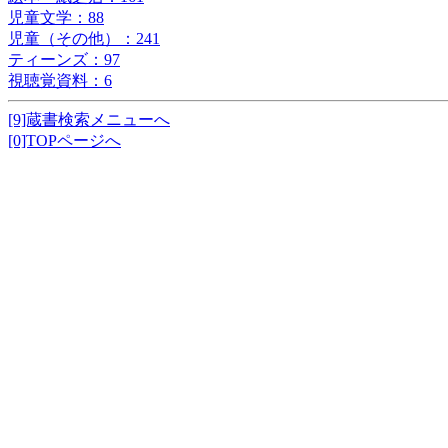
児童文学：88
児童（その他）：241
ティーンズ：97
視聴覚資料：6
[9]蔵書検索メニューへ
[0]TOPページへ